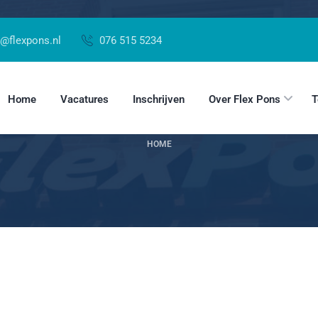
@flexpons.nl
076 515 5234
la Hoppenbrouw
Home
Vacatures
Inschrijven
Over Flex Pons
T
HOME