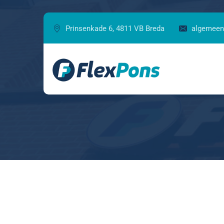
Prinsenkade 6, 4811 VB Breda
algemeen
Mi