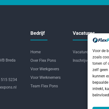
Bedrijf
Vacatures
Voor de b
Home
Vacatures
zoals coo
 VB Breda
Over Flex Pons
Inschrijven
tonen of 
Voor Werkgevers
zelf geen
kunnen ex
Voor Werknemers
6 515 5234
bepaalde 
Team Flex Pons
expons.nl
intrekt, 
beïnvloed