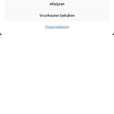
Afwijzen
Voorkeuren bekijken
Privacyverklaring
De brug naar werk en advies
Onze gegevens
Locatie
Prinsenkade 6, 4811 VB Breda
Contact