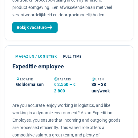
controle en procesbewaking in een dynamische
productieomgeving. Een afwisselende baan met veel
verantwoordelijkheid en doorgroeimogelijkheden.
Bekijk vacature
MAGAZIJN / LOGISTIEK
FULL TIME
Expeditie employee
LOCATIE
SALARIS
UREN
Geldermalsen
€ 2.550 – €
38 – 38
2.800
uur/week
Are you accurate, enjoy working in logistics, and like
working in a dynamic environment? As an Expedition
Employee, you ensure that incoming and outgoing goods
are processed efficiently. This varied role offers a
competitive salary, a great team, and plenty of