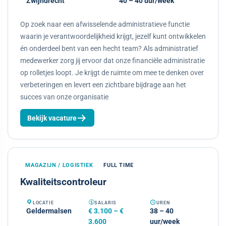
Zwijndrecht
40 – 40 uur/week
Op zoek naar een afwisselende administratieve functie
waarin je verantwoordelijkheid krijgt, jezelf kunt ontwikkelen
én onderdeel bent van een hecht team? Als administratief
medewerker zorg jij ervoor dat onze financiële administratie
op rolletjes loopt. Je krijgt de ruimte om mee te denken over
verbeteringen en levert een zichtbare bijdrage aan het
succes van onze organisatie
Bekijk vacature
MAGAZIJN / LOGISTIEK
FULL TIME
Kwaliteitscontroleur
LOCATIE
SALARIS
UREN
Geldermalsen
€ 3.100 – €
38 – 40
3.600
uur/week