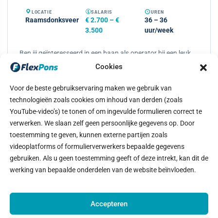
LOCATIE
SALARIS
UREN
Raamsdonksveer
€ 2.700 – €
36 – 36
3.500
uur/week
Ben jij geïnteresseerd in een baan als operator bij een leuk
dynamisch productiebedrijf? Lees dan snel deze vacature!
Cookies
Voor onze opdrachtgever in Raamsdonksveer zijn wij
opzoek naar een gedreven (starter) operator voor de
Voor de beste gebruikservaring maken we gebruik van
golfkartonmachine.
technologieën zoals cookies om inhoud van derden (zoals
YouTube-video’s) te tonen of om ingevulde formulieren correct te
Bekijk vacature
verwerken. We slaan zelf geen persoonlijke gegevens op. Door
toestemming te geven, kunnen externe partijen zoals
videoplatforms of formulierverwerkers bepaalde gegevens
gebruiken. Als u geen toestemming geeft of deze intrekt, kan dit de
werking van bepaalde onderdelen van de website beïnvloeden.
Accepteren