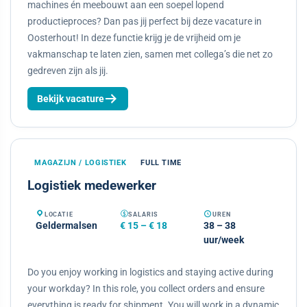
machines én meebouwt aan een soepel lopend
productieproces? Dan pas jij perfect bij deze vacature in
Oosterhout! In deze functie krijg je de vrijheid om je
vakmanschap te laten zien, samen met collega’s die net zo
gedreven zijn als jij.
Bekijk vacature
MAGAZIJN / LOGISTIEK
FULL TIME
Logistiek medewerker
LOCATIE
SALARIS
UREN
Geldermalsen
€ 15 – € 18
38 – 38
uur/week
Do you enjoy working in logistics and staying active during
your workday? In this role, you collect orders and ensure
everything is ready for shipment. You will work in a dynamic