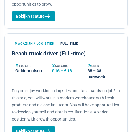
opportunities to grow.
Bekijk vacature
MAGAZIJN / LOGISTIEK
FULL TIME
Reach truck driver (Full-time)
LOCATIE
SALARIS
UREN
Geldermalsen
€ 16 – € 18
38 – 38
uur/week
Do you enjoy working in logistics and like a hands-on job? In
this role, you will work in a modern warehouse with fresh
products and a close-knit team. You will have opportunities
to develop yourself and obtain certifications. A varied
position with growth opportunities.
Bekijk vacature