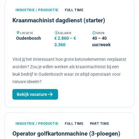
INDUSTRIE / PRODUCTIE
FULL TIME
Kraanmachinist dagdienst (starter)
LOCATIE
SALARIS
UREN
Oudenbosch
€ 2.860 – €
40 – 40
3.360
uur/week
Vind jij het interessant hoe grote betonelementen verplaatst
worden? Zou je willen werken als kraanmachinist bij een
leuk bedrijf in Oudenbosch waar ze altijd openstaan voor
nieuwe ideeën?
Bekijk vacature
INDUSTRIE / PRODUCTIE
FULL TIME
PART TIME
Operator golfkartonmachine (3-ploegen)